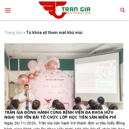
Skip
to
content
Trang chủ
›
Từ khóa xịt thơm mát khử mùi
TRẦN GIA ĐỒNG HÀNH CÙNG BỆNH VIỆN ĐA KHOA HỮU
NGHỊ 103 YÊN BÁI TỔ CHỨC LỚP HỌC TIỀN SẢN MIỄN PHÍ
Ngày 26/11/2023, Trần Gia hân hạnh trờ thành đơn vị tiêu biểu đồng
hành cùng Bệnh viện Đa Khoa Hữu Nghị 103 Yên Bái tổ chức lớp học