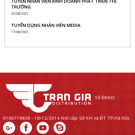
TUYỂN NHÂN VIÊN KINH DOANH PHÁT TRIỂN THỊ
TRƯỜNG
23/08/2023
TUYỂN DỤNG NHÂN VIÊN MEDIA
17/08/2023
Số ĐKKD:
0106719838 - 18/12/2014
Nơi cấp: Sở KH và ĐT TP.Hà Nội.