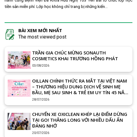
tiền sản miễn phí. Lớp học không chỉ trang bị những kiến...
BÀI XEM MỚI NHẤT
The most viewed post
TRẦN GIA CHÚC MỪNG SONAUTH
COSMETICS KHAI TRƯƠNG HỒNG PHÁT
03/08/2026
OILLAN CHÍNH THỨC RA MẮT TẠI VIỆT NAM
– THƯƠNG HIỆU DUNG DỊCH VỆ SINH MẸ
BẦU, MẸ SAU SINH & TRẺ EM UY TÍN 45 NĂM
TỪ CHÂU ÂU
28/07/2026
CHUYẾN XE OXICLEAN KHÉP LẠI ĐIỂM DỪNG
TẠI GO! THĂNG LONG VỚI NHIỀU DẤU ẤN
ĐÁNG NHỚ
20/07/2026