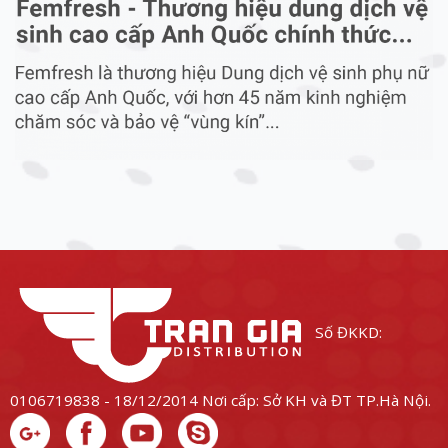
Số ĐKKD:
0106719838 - 18/12/2014
Nơi cấp: Sở KH và ĐT TP.Hà Nội.