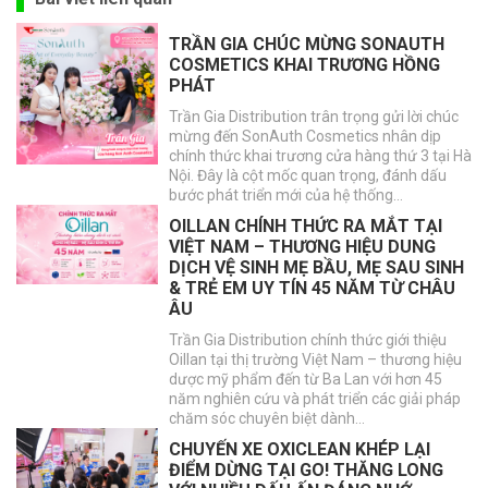
TRẦN GIA CHÚC MỪNG SONAUTH
COSMETICS KHAI TRƯƠNG HỒNG
PHÁT
Trần Gia Distribution trân trọng gửi lời chúc
mừng đến SonAuth Cosmetics nhân dịp
chính thức khai trương cửa hàng thứ 3 tại Hà
Nội. Đây là cột mốc quan trọng, đánh dấu
bước phát triển mới của hệ thống…
OILLAN CHÍNH THỨC RA MẮT TẠI
VIỆT NAM – THƯƠNG HIỆU DUNG
DỊCH VỆ SINH MẸ BẦU, MẸ SAU SINH
& TRẺ EM UY TÍN 45 NĂM TỪ CHÂU
ÂU
Trần Gia Distribution chính thức giới thiệu
Oillan tại thị trường Việt Nam – thương hiệu
dược mỹ phẩm đến từ Ba Lan với hơn 45
năm nghiên cứu và phát triển các giải pháp
chăm sóc chuyên biệt dành…
CHUYẾN XE OXICLEAN KHÉP LẠI
ĐIỂM DỪNG TẠI GO! THĂNG LONG