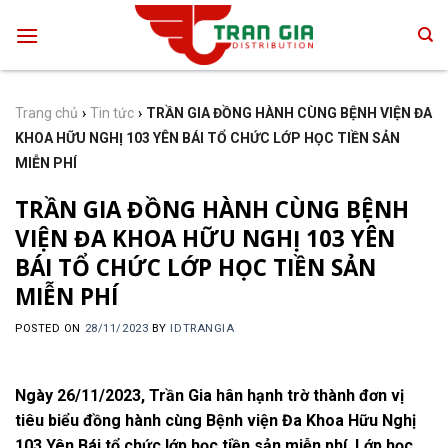
Skip
to
content
Trang chủ
›
Tin tức
›
TRẦN GIA ĐỒNG HÀNH CÙNG BỆNH VIỆN ĐA
KHOA HỮU NGHỊ 103 YÊN BÁI TỔ CHỨC LỚP HỌC TIỀN SẢN
MIỄN PHÍ
TRẦN GIA ĐỒNG HÀNH CÙNG BỆNH
VIỆN ĐA KHOA HỮU NGHỊ 103 YÊN
BÁI TỔ CHỨC LỚP HỌC TIỀN SẢN
MIỄN PHÍ
POSTED ON
28/11/2023
BY
IDTRANGIA
Ngày 26/11/2023, Trần Gia hân hạnh trờ thành đơn vị
tiêu biểu đồng hành cùng Bệnh viện Đa Khoa Hữu Nghị
103 Yên Bái tổ chức lớp học tiền sản miễn phí. Lớp học