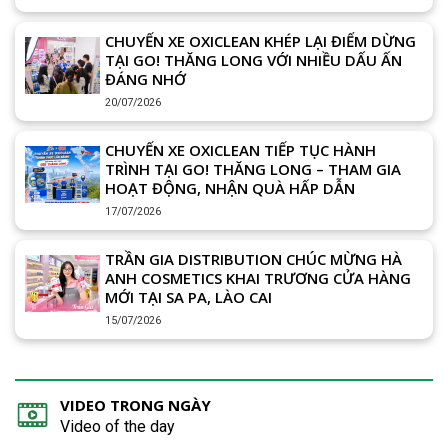
CHUYẾN XE OXICLEAN KHÉP LẠI ĐIỂM DỪNG
TẠI GO! THĂNG LONG VỚI NHIỀU DẤU ẤN
ĐÁNG NHỚ
20/07/2026
CHUYẾN XE OXICLEAN TIẾP TỤC HÀNH
TRÌNH TẠI GO! THĂNG LONG – THAM GIA
HOẠT ĐỘNG, NHẬN QUÀ HẤP DẪN
17/07/2026
TRẦN GIA DISTRIBUTION CHÚC MỪNG HÀ
ANH COSMETICS KHAI TRƯƠNG CỬA HÀNG
MỚI TẠI SA PA, LÀO CAI
15/07/2026
VIDEO TRONG NGÀY
Video of the day