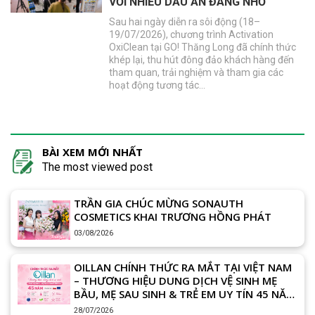
VỚI NHIỀU DẤU ẤN ĐÁNG NHỚ
Sau hai ngày diễn ra sôi động (18–
19/07/2026), chương trình Activation
OxiClean tại GO! Thăng Long đã chính thức
khép lại, thu hút đông đảo khách hàng đến
tham quan, trải nghiệm và tham gia các
hoạt động tương tác…
BÀI XEM MỚI NHẤT
The most viewed post
TRẦN GIA CHÚC MỪNG SONAUTH
COSMETICS KHAI TRƯƠNG HỒNG PHÁT
03/08/2026
OILLAN CHÍNH THỨC RA MẮT TẠI VIỆT NAM
– THƯƠNG HIỆU DUNG DỊCH VỆ SINH MẸ
BẦU, MẸ SAU SINH & TRẺ EM UY TÍN 45 NĂM
TỪ CHÂU ÂU
28/07/2026