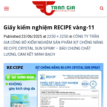
Skip
to
content
Giấy kiểm nghiệm RECIPE vàng-11
Published
23/06/2025
at
2250 × 2250
in
CÔNG TY TRẦN
GIA CÔNG BỐ KIỂM NGHIỆM SẢN PHẨM XỊT CHỐNG NẮNG
RE:CIPE CRYSTAL SUN SPRAY – BẢO CHỨNG CHẤT
LƯỢNG, CAM KẾT MINH BẠCH