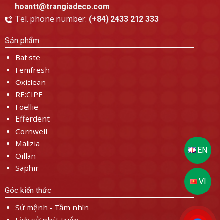
hoantt@trangiadeco.com
Tel. phone number:
(+84) 2433 212 333
Sản phẩm
Batiste
Femfresh
Oxiclean
RE:CIPE
Foellie
Efferdent
Cornwell
Malizia
Oillan
Saphir
Góc kiến thức
Sứ mệnh - Tầm nhìn
Lịch sử phát triển