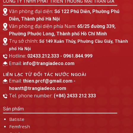
CÔNG TY TNHH PHÁT TRIỂN THƯƠNG MẠI TRẦN GIA
Văn phòng đại diện:
Số 122 Phú Diễn, Phường Phú
Diễn, Thành phố Hà Nội
Văn phòng đại diện phía Nam:
65/25 đường 339,
Phường Phước Long, Thành phố Hồ Chí Minh
Trụ sở chính:
Số 149 Xuân Thủy, Phường Cầu Giấy, Thành
phố Hà Nội
Hotline:
02433.212.333 - 0961.844.999
Email:
info@trangiadeco.com
LIÊN LẠC TỪ ĐỐI TÁC NƯỚC NGOÀI
Email:
thien.prcf@gmail.com -
hoantt@trangiadeco.com
Tel. phone number:
(+84) 2433 212 333
Sản phẩm
Batiste
Femfresh