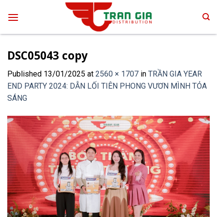
Skip
to
content
DSC05043 copy
Published
13/01/2025
at
2560 × 1707
in
TRẦN GIA YEAR
END PARTY 2024: DẪN LỐI TIÊN PHONG VƯƠN MÌNH TỎA
SÁNG