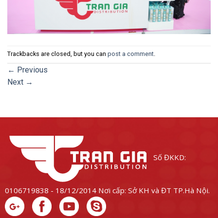
Trackbacks are closed, but you can
post a comment
.
←
Previous
Next
→
Số ĐKKD:
0106719838 - 18/12/2014
Nơi cấp: Sở KH và ĐT TP.Hà Nội.