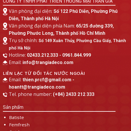
CÔNG TY TNHH PHÁT TRIỂN THƯƠNG MẠI TRẦN GIA
Văn phòng đại diện:
Số 122 Phú Diễn, Phường Phú
Diễn, Thành phố Hà Nội
Văn phòng đại diện phía Nam:
65/25 đường 339,
Phường Phước Long, Thành phố Hồ Chí Minh
Trụ sở chính:
Số 149 Xuân Thủy, Phường Cầu Giấy, Thành
phố Hà Nội
Hotline:
02433.212.333 - 0961.844.999
Email:
info@trangiadeco.com
LIÊN LẠC TỪ ĐỐI TÁC NƯỚC NGOÀI
Email:
thien.prcf@gmail.com -
hoantt@trangiadeco.com
Tel. phone number:
(+84) 2433 212 333
Sản phẩm
Batiste
Femfresh