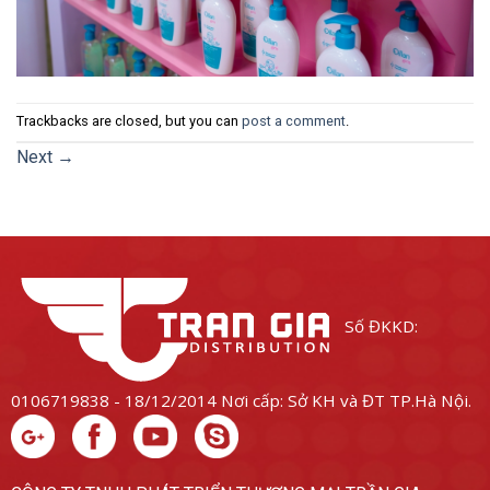
Trackbacks are closed, but you can
post a comment
.
Next
→
Số ĐKKD:
0106719838 - 18/12/2014
Nơi cấp: Sở KH và ĐT TP.Hà Nội.