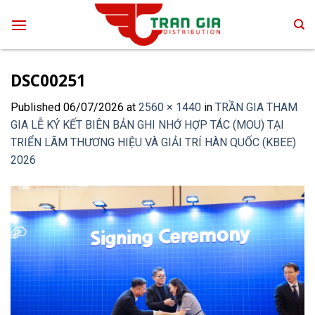
Skip
to
content
DSC00251
Published
06/07/2026
at
2560 × 1440
in
TRẦN GIA THAM
GIA LỄ KÝ KẾT BIÊN BẢN GHI NHỚ HỢP TÁC (MOU) TẠI
TRIỂN LÃM THƯƠNG HIỆU VÀ GIẢI TRÍ HÀN QUỐC (KBEE)
2026