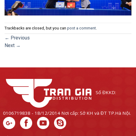
Trackbacks are closed, but you can
post a comment
.
←
Previous
Next
→
Số ĐKKD:
0106719838 - 18/12/2014
Nơi cấp: Sở KH và ĐT TP.Hà Nội.