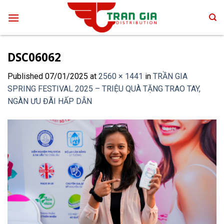
Skip
to
content
DSC06062
Published
07/01/2025
at
2560 × 1441
in
TRẦN GIA
SPRING FESTIVAL 2025 – TRIỆU QUÀ TẶNG TRAO TAY,
NGÀN ƯU ĐÃI HẤP DẪN