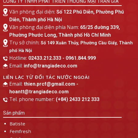
CÔNG TY TNHH PHÁT TRIỂN THƯƠNG MẠI TRẦN GIA
Văn phòng đại diện:
Số 122 Phú Diễn, Phường Phú
Diễn, Thành phố Hà Nội
Văn phòng đại diện phía Nam:
65/25 đường 339,
Phường Phước Long, Thành phố Hồ Chí Minh
Trụ sở chính:
Số 149 Xuân Thủy, Phường Cầu Giấy, Thành
phố Hà Nội
Hotline:
02433.212.333 - 0961.844.999
Email:
info@trangiadeco.com
LIÊN LẠC TỪ ĐỐI TÁC NƯỚC NGOÀI
Email:
thien.prcf@gmail.com -
hoantt@trangiadeco.com
Tel. phone number:
(+84) 2433 212 333
Sản phẩm
Batiste
Femfresh