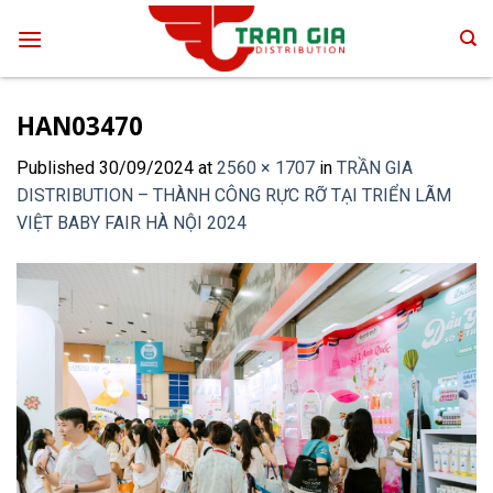
Skip
to
content
HAN03470
Published
30/09/2024
at
2560 × 1707
in
TRẦN GIA
DISTRIBUTION – THÀNH CÔNG RỰC RỠ TẠI TRIỂN LÃM
VIỆT BABY FAIR HÀ NỘI 2024