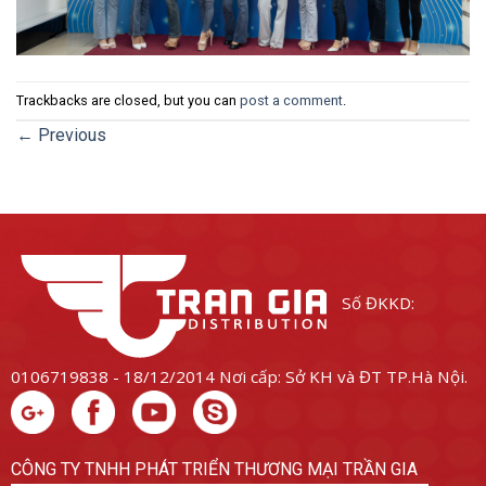
Trackbacks are closed, but you can
post a comment
.
←
Previous
Số ĐKKD:
0106719838 - 18/12/2014
Nơi cấp: Sở KH và ĐT TP.Hà Nội.
CÔNG TY TNHH PHÁT TRIỂN THƯƠNG MẠI TRẦN GIA