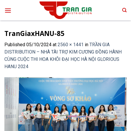
Skip
to
content
TranGiaxHANU-85
Published
05/10/2024
at
2560 × 1441
in
TRẦN GIA
DISTRIBUTION – NHÀ TÀI TRỢ KIM CƯƠNG ĐỒNG HÀNH
CÙNG CUỘC THI HOA KHÔI ĐẠI HỌC HÀ NỘI GLORIOUS
HANU 2024