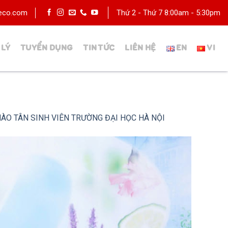
deco.com
Thứ 2 - Thứ 7 8:00am - 5:30pm
 LÝ
TUYỂN DỤNG
TIN TỨC
LIÊN HỆ
ÀO TÂN SINH VIÊN TRƯỜNG ĐẠI HỌC HÀ NỘI