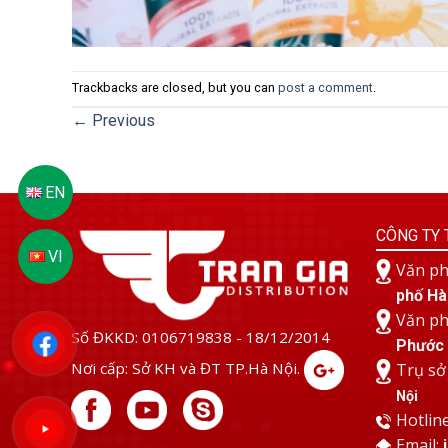
Trackbacks are closed, but you can
post a comment
.
←
Previous
CÔNG TY 
Văn ph
phố Hà
Văn ph
Số ĐKKD: 0106719838 - 18/12/2014
Phước 
Nơi cấp: Sở KH và ĐT TP.Hà Nội.
Trụ sở
Nội
Hotlin
Email: