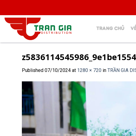
Skip
to
content
TRANG CHỦ
V
z5836114545986_9e1be1554
Published
07/10/2024
at
1280 × 720
in
TRẦN GIA D