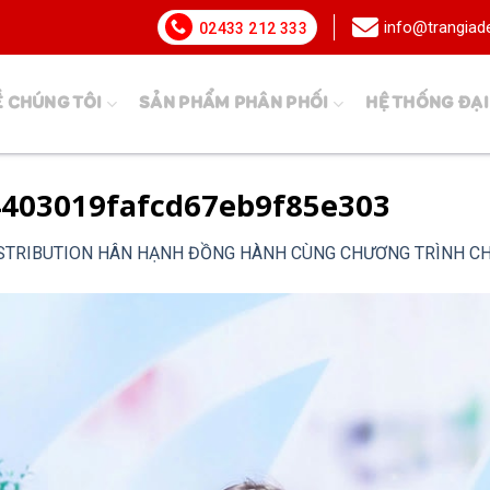
info@trangia
02433 212 333
Ề CHÚNG TÔI
SẢN PHẨM PHÂN PHỐI
HỆ THỐNG ĐẠI
403019fafcd67eb9f85e303
ISTRIBUTION HÂN HẠNH ĐỒNG HÀNH CÙNG CHƯƠNG TRÌNH CH