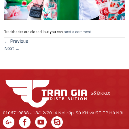
Trackbacks are closed, but you can
post a comment
.
←
Previous
Next
→
Số ĐKKD:
0106719838 - 18/12/2014
Nơi cấp: Sở KH và ĐT TP.Hà Nội.