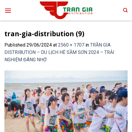
Skip
to
content
tran-gia-distribution (9)
Published
29/06/2024
at
2560 × 1707
in
TRẦN GIA
DISTRIBUTION – DU LỊCH HÈ SẦM SƠN 2024 – TRẢI
NGHIỆM ĐÁNG NHỚ