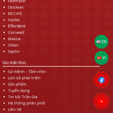
Femfresh
Oxiclean
RE:CIPE
Foellie
Efferdent
Cornwell
Malizia
Oillan
Saphir
Góc kiến thức
Sứ mệnh - Tầm nhìn
Lịch sử phát triển
Sản phẩm
Tuyển dụng
Tin tức Trần Gia
Hệ thống phân phối
Liên hệ