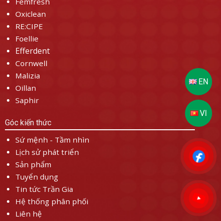
Femfresh
Oxiclean
RE:CIPE
Foellie
Efferdent
Cornwell
Malizia
Oillan
Saphir
Góc kiến thức
Sứ mệnh - Tầm nhìn
Lịch sử phát triển
Sản phẩm
Tuyển dụng
Tin tức Trần Gia
Hệ thống phân phối
Liên hệ