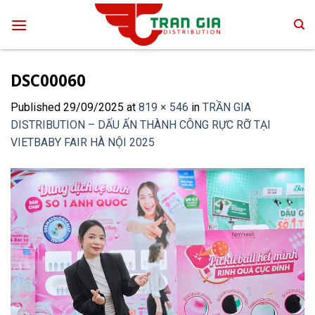
Skip
to
content
DSC00060
Published
29/09/2025
at
819 × 546
in
TRẦN GIA
DISTRIBUTION – DẤU ẤN THÀNH CÔNG RỰC RỠ TẠI
VIETBABY FAIR HÀ NỘI 2025