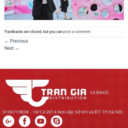
Trackbacks are closed, but you can
post a comment
.
←
Previous
Next
→
Số ĐKKD:
0106719838 - 18/12/2014
Nơi cấp: Sở KH và ĐT TP.Hà Nội.