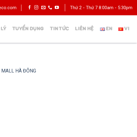
deco.com
Thứ 2 - Thứ 7 8:00am - 5:30pm
 LÝ
TUYỂN DỤNG
TIN TỨC
LIÊN HỆ
N MALL HÀ ĐÔNG