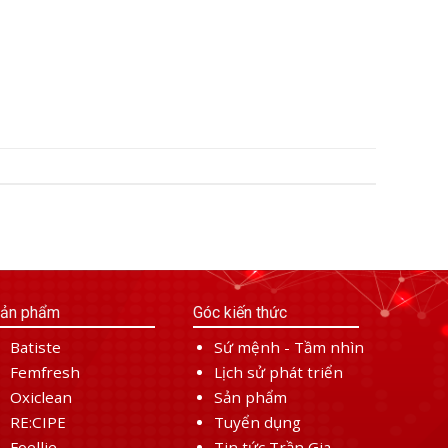
ản phẩm
Góc kiến thức
Batiste
Sứ mệnh - Tầm nhìn
Femfresh
Lịch sử phát triển
Oxiclean
Sản phẩm
RE:CIPE
Tuyển dụng
Foellie
Tin tức Trần Gia