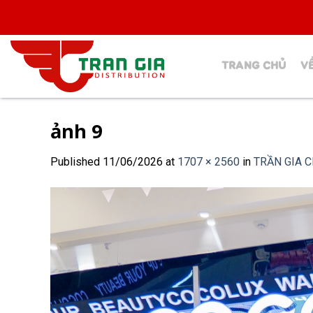
Skip
to
content
TRANG CHỦ
V
ảnh 9
Published
11/06/2026
at
1707 × 2560
in
TRẦN GIA 