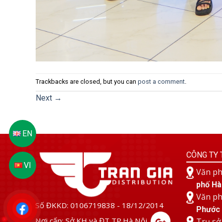
Trackbacks are closed, but you can
post a comment
.
Next
→
CÔNG TY 
Văn ph
phố Hà
Văn ph
Số ĐKKD: 0106719838 - 18/12/2014
Phước 
Nơi cấp: Sở KH và ĐT TP.Hà Nội.
Trụ sở