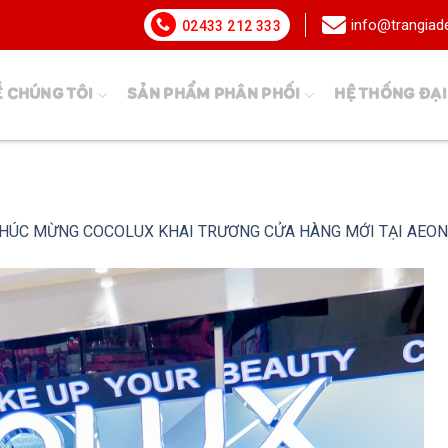
info@trangia
02433 212 333
Ề CHÚNG TÔI
SẢN PHẨM PHÂN PHỐI
HỆ THỐNG ĐẠI
CHÚC MỪNG COCOLUX KHAI TRƯƠNG CỬA HÀNG MỚI TẠI AEO