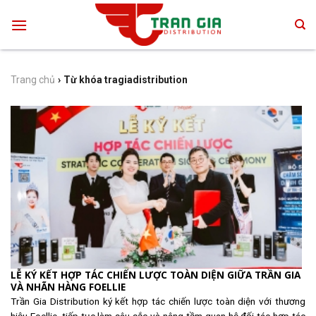
Skip
to
content
Trang chủ
›
Từ khóa tragiadistribution
LỄ KÝ KẾT HỢP TÁC CHIẾN LƯỢC TOÀN DIỆN GIỮA TRẦN GIA
VÀ NHÃN HÀNG FOELLIE
Trần Gia Distribution ký kết hợp tác chiến lược toàn diện với thương
hiệu Foellie, tiếp tục làm sâu sắc và nâng tầm quan hệ đối tác hợp tác