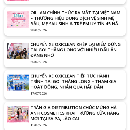
OILLAN CHÍNH THỨC RA MẮT TẠI VIỆT NAM
– THƯƠNG HIỆU DUNG DỊCH VỆ SINH MẸ
BẦU, MẸ SAU SINH & TRẺ EM UY TÍN 45 NĂM
TỪ CHÂU ÂU
28/07/2026
CHUYẾN XE OXICLEAN KHÉP LẠI ĐIỂM DỪNG
TẠI GO! THĂNG LONG VỚI NHIỀU DẤU ẤN
ĐÁNG NHỚ
20/07/2026
CHUYẾN XE OXICLEAN TIẾP TỤC HÀNH
TRÌNH TẠI GO! THĂNG LONG – THAM GIA
HOẠT ĐỘNG, NHẬN QUÀ HẤP DẪN
17/07/2026
TRẦN GIA DISTRIBUTION CHÚC MỪNG HÀ
ANH COSMETICS KHAI TRƯƠNG CỬA HÀNG
MỚI TẠI SA PA, LÀO CAI
15/07/2026