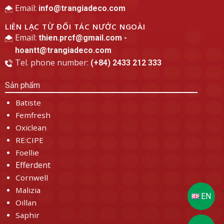
Email:
info@trangiadeco.com
LIÊN LẠC TỪ ĐỐI TÁC NƯỚC NGOÀI
Email:
thien.prcf@gmail.com -
hoantt@trangiadeco.com
Tel. phone number:
(+84) 2433 212 333
Sản phẩm
Batiste
Femfresh
Oxiclean
RE:CIPE
Foellie
Efferdent
Cornwell
Malizia
Oillan
Saphir