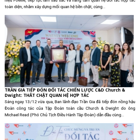
toàn diện, nhằm xây dựng mối quan hệ bền chặt, cùng...
TRẦN GIA TIẾP ĐÓN ĐỐI TÁC CHIẾN LƯỢC C&D Church &
Dwight: THẮT CHẶT QUAN HỆ HỢP TÁC
Sáng ngay 13/12 vừa qua, Ban lãnh đạo Trần Gia đã tiếp đón nồng hậu
Đoàn công tác của Tập Đoàn toàn cầu Church & Dwight do ông
Michael Read (Phó Chủ Tịch Điều Hành Tâp Đoàn) dẫn đầu cùng...