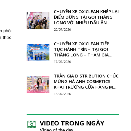
45 NĂM TỪ CHÂU ÂU
CHUYẾN XE OXICLEAN KHÉP LẠI
ĐIỂM DỪNG TẠI GO! THĂNG
LONG VỚI NHIỀU DẤU ẤN
ĐÁNG NHỚ
20/07/2026
n phối
h thức
CHUYẾN XE OXICLEAN TIẾP
TỤC HÀNH TRÌNH TẠI GO!
THĂNG LONG – THAM GIA
HOẠT ĐỘNG, NHẬN QUÀ HẤP
17/07/2026
DẪN
TRẦN GIA DISTRIBUTION CHÚC
MỪNG HÀ ANH COSMETICS
KHAI TRƯƠNG CỬA HÀNG MỚI
TẠI SA PA, LÀO CAI
15/07/2026
VIDEO TRONG NGÀY
Video of the day