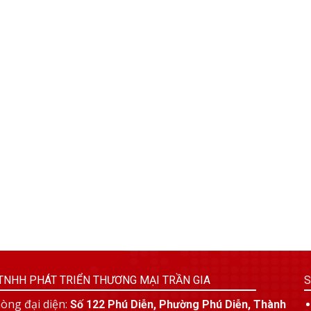
TNHH PHÁT TRIỂN THƯƠNG MẠI TRẦN GIA
S
òng đại diện:
Số 122 Phú Diễn, Phường Phú Diễn, Thành