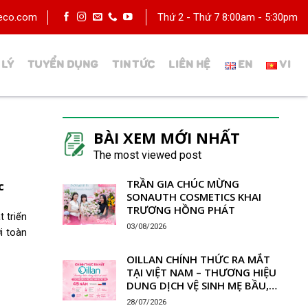
deco.com
Thứ 2 - Thứ 7 8:00am - 5:30pm
 LÝ
TUYỂN DỤNG
TIN TỨC
LIÊN HỆ
BÀI XEM MỚI NHẤT
The most viewed post
TRẦN GIA CHÚC MỪNG
c
SONAUTH COSMETICS KHAI
TRƯƠNG HỒNG PHÁT
 triển
03/08/2026
i toàn
OILLAN CHÍNH THỨC RA MẮT
TẠI VIỆT NAM – THƯƠNG HIỆU
DUNG DỊCH VỆ SINH MẸ BẦU,
MẸ SAU SINH & TRẺ EM UY TÍN
28/07/2026