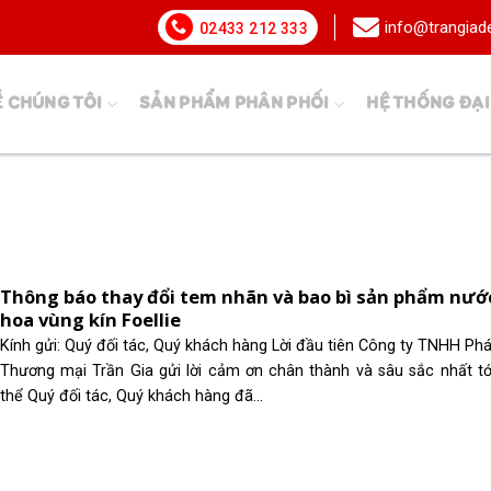
info@trangia
02433 212 333
Ề CHÚNG TÔI
SẢN PHẨM PHÂN PHỐI
HỆ THỐNG ĐẠI
Thông báo thay đổi tem nhãn và bao bì sản phẩm nướ
hoa vùng kín Foellie
Kính gửi: Quý đối tác, Quý khách hàng Lời đầu tiên Công ty TNHH Phát
Thương mại Trần Gia gửi lời cảm ơn chân thành và sâu sắc nhất tớ
thể Quý đối tác, Quý khách hàng đã...