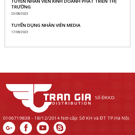
TUYỂN NHÂN VIÊN KINH DOANH PHÁT TRIỂN THỊ
TRƯỜNG
23/08/2023
TUYỂN DỤNG NHÂN VIÊN MEDIA
17/08/2023
Số ĐKKD:
0106719838 - 18/12/2014
Nơi cấp: Sở KH và ĐT TP.Hà Nội.