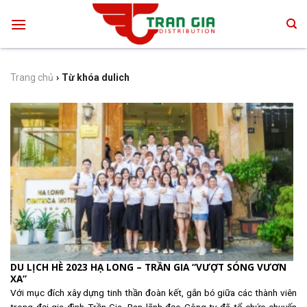
Skip
to
content
Trang chủ
›
Từ khóa dulich
DU LỊCH HÈ 2023 HẠ LONG – TRẦN GIA “VƯỢT SÓNG VƯƠN
XA”
Với mục đích xây dựng tinh thần đoàn kết, gắn bó giữa các thành viên
trong đại gia đình Trần Gia, Ban lãnh đạo Công ty đã tổ chức chuyến