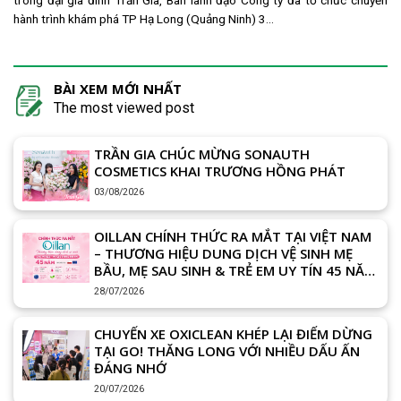
hành trình khám phá TP Hạ Long (Quảng Ninh) 3...
BÀI XEM MỚI NHẤT
The most viewed post
TRẦN GIA CHÚC MỪNG SONAUTH
COSMETICS KHAI TRƯƠNG HỒNG PHÁT
03/08/2026
OILLAN CHÍNH THỨC RA MẮT TẠI VIỆT NAM
– THƯƠNG HIỆU DUNG DỊCH VỆ SINH MẸ
BẦU, MẸ SAU SINH & TRẺ EM UY TÍN 45 NĂM
TỪ CHÂU ÂU
28/07/2026
CHUYẾN XE OXICLEAN KHÉP LẠI ĐIỂM DỪNG
TẠI GO! THĂNG LONG VỚI NHIỀU DẤU ẤN
ĐÁNG NHỚ
20/07/2026