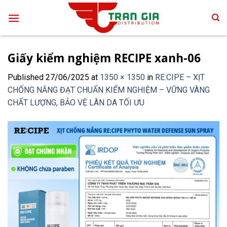
Skip
to
content
Giấy kiểm nghiệm RECIPE xanh-06
Published
27/06/2025
at
1350 × 1350
in
RE:CIPE – XỊT
CHỐNG NẮNG ĐẠT CHUẨN KIỂM NGHIỆM – VỮNG VÀNG
CHẤT LƯỢNG, BẢO VỆ LÀN DA TỐI ƯU