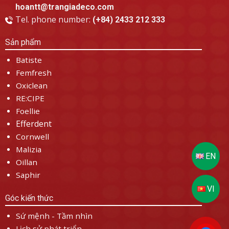
hoantt@trangiadeco.com
Tel. phone number:
(+84) 2433 212 333
Sản phẩm
Batiste
Femfresh
Oxiclean
RE:CIPE
Foellie
Efferdent
Cornwell
Malizia
Oillan
Saphir
Góc kiến thức
Sứ mệnh - Tầm nhìn
Lịch sử phát triển