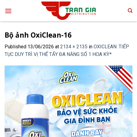
Skip
to
content
Bộ ảnh OxiClean-16
Published
13/06/2026
at
2134 × 2135
in
OXICLEAN: TIẾP
TỤC DUY TRÌ VỊ THẾ TẨY ĐA NĂNG SỐ 1 HOA KỲ*