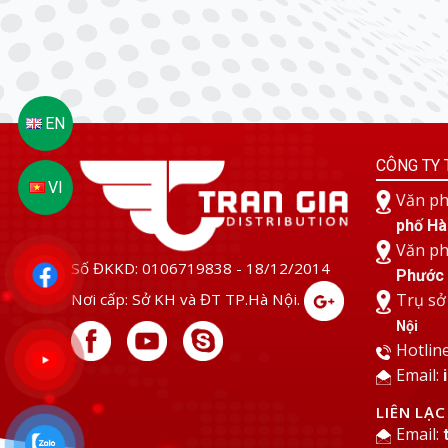
CÔNG TY 
Văn ph
phố Hà
Văn ph
Số ĐKKD: 0106719838 - 18/12/2014
Phước 
Nơi cấp: Sở KH và ĐT TP.Hà Nội.
Trụ sở
Nội
Hotlin
Email:
LIÊN LẠ
Email: