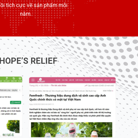
ồi tích cực về sản phẩm mỗi
năm.
 HOPE’S RELIEF