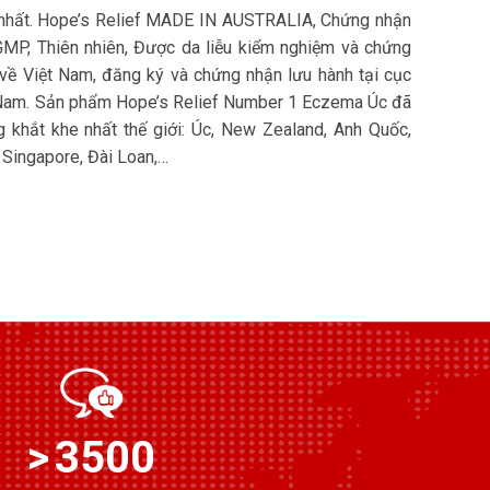
 nhất. Hope’s Relief MADE IN AUSTRALIA, Chứng nhận
GMP, Thiên nhiên, Được da liễu kiểm nghiệm và chứng
về Việt Nam, đăng ký và chứng nhận lưu hành tại cục
t Nam. Sản phẩm Hope’s Relief Number 1 Eczema Úc đã
g khắt khe nhất thế giới: Úc, New Zealand, Anh Quốc,
 Singapore, Đài Loan,…
3500