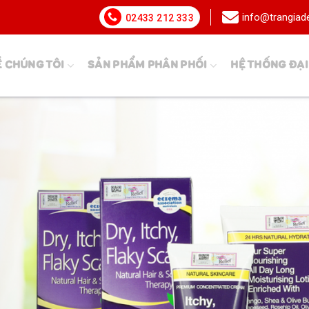
info@trangia
02433 212 333
Ề CHÚNG TÔI
SẢN PHẨM PHÂN PHỐI
HỆ THỐNG ĐẠI