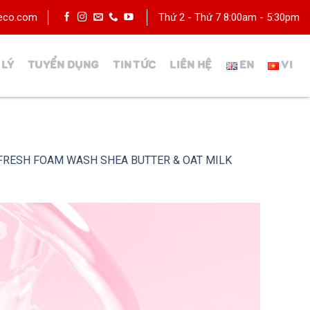
deco.com
Thứ 2 - Thứ 7 8:00am - 5:30pm
 LÝ
TUYỂN DỤNG
TIN TỨC
LIÊN HỆ
MFRESH FOAM WASH SHEA BUTTER & OAT MILK