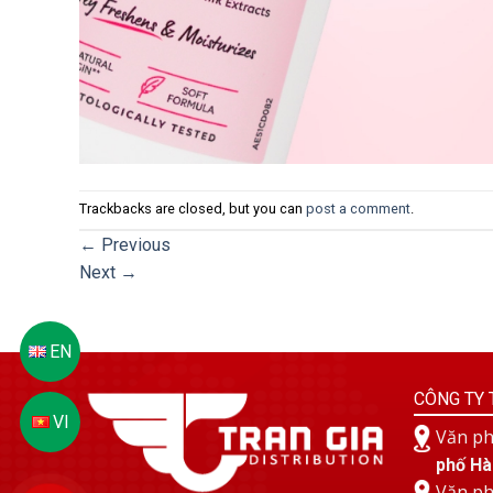
Trackbacks are closed, but you can
post a comment
.
←
Previous
Next
→
CÔNG TY 
Văn ph
phố Hà
Văn ph