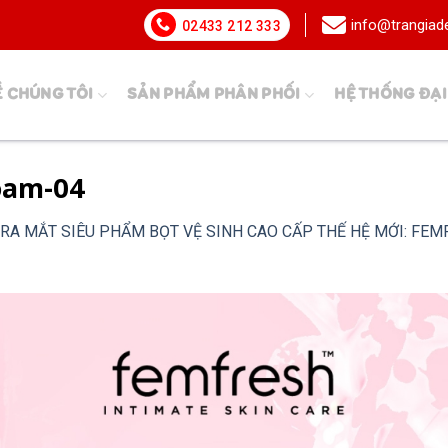
info@trangia
02433 212 333
Ề CHÚNG TÔI
SẢN PHẨM PHÂN PHỐI
HỆ THỐNG ĐẠI
oam-04
RA MẮT SIÊU PHẨM BỌT VỆ SINH CAO CẤP THẾ HỆ MỚI: FE