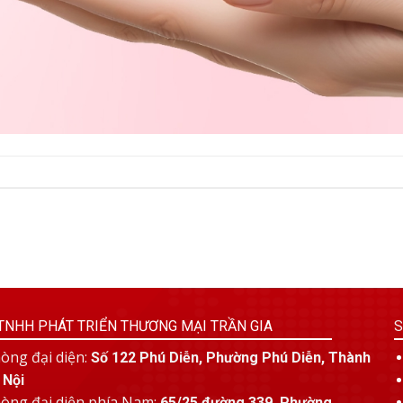
TNHH PHÁT TRIỂN THƯƠNG MẠI TRẦN GIA
S
òng đại diện:
Số 122 Phú Diễn, Phường Phú Diễn, Thành
 Nội
òng đại diện phía Nam:
65/25 đường 339, Phường