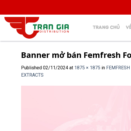
Skip
to
content
TRANG CHỦ
V
Banner mở bán Femfresh F
Published
02/11/2024
at
1875 × 1875
in
FEMFRESH 
EXTRACTS