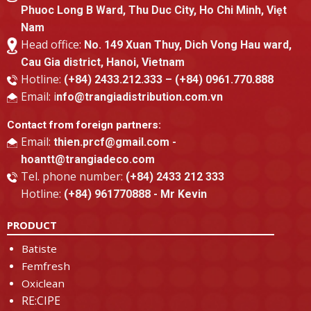
Phuoc Long B Ward, Thu Duc City, Ho Chi Minh, Viẹt
Nam
Head office:
No. 149 Xuan Thuy, Dich Vong Hau ward,
Cau Gia district, Hanoi, Vietnam
Hotline:
(+84) 2433.212.333 – (+84) 0961.770.888
Email: i
nfo@trangiadistribution.com.vn
Contact from foreign partners:
Email:
thien.prcf@gmail.com -
hoantt@trangiadeco.com
Tel. phone number:
(+84) 2433 212 333
Hotline:
(+84) 961770888 - Mr Kevin
PRODUCT
Batiste
Femfresh
Oxiclean
RE:CIPE