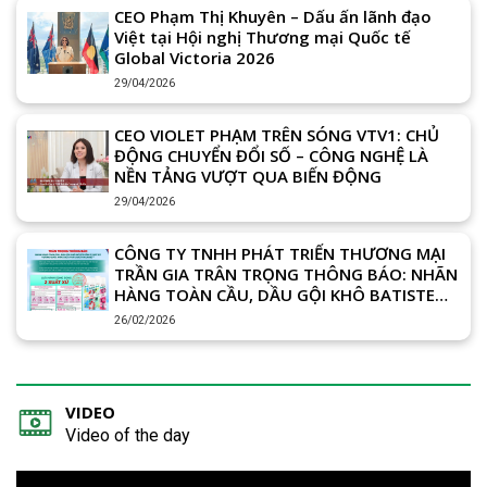
CEO Phạm Thị Khuyên – Dấu ấn lãnh đạo
Việt tại Hội nghị Thương mại Quốc tế
Global Victoria 2026
29/04/2026
CEO VIOLET PHẠM TRÊN SÓNG VTV1: CHỦ
ĐỘNG CHUYỂN ĐỔI SỐ – CÔNG NGHỆ LÀ
NỀN TẢNG VƯỢT QUA BIẾN ĐỘNG
29/04/2026
CÔNG TY TNHH PHÁT TRIỂN THƯƠNG MẠI
TRẦN GIA TRÂN TRỌNG THÔNG BÁO: NHÃN
HÀNG TOÀN CẦU, DẦU GỘI KHÔ BATISTE
GỒM 2 XUẤT XỨ VƯƠNG QUỐC ANH (UK) &
26/02/2026
THÁI LAN (THAILAND)
VIDEO
Video of the day