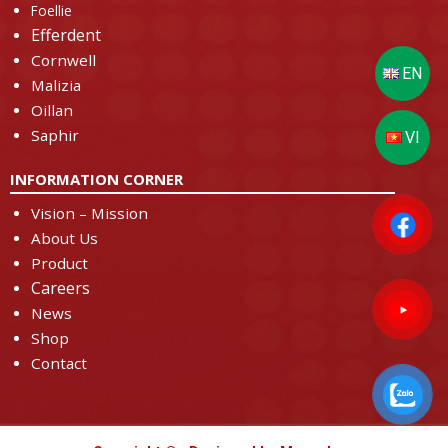
Foellie
Efferdent
Cornwell
Malizia
Oillan
Saphir
INFORMATION CORNER
Vision – Mission
About Us
Product
Careers
News
Shop
Contact