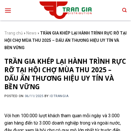
Skip
to
content
Trang chủ
›
News
›
TRẦN GIA KHÉP LẠI HÀNH TRÌNH RỰC RỠ TẠI
HỘI CHỢ MÙA THU 2025 – DẤU ẤN THƯƠNG HIỆU UY TÍN VÀ
BỀN VỮNG
TRẦN GIA KHÉP LẠI HÀNH TRÌNH RỰC
RỠ TẠI HỘI CHỢ MÙA THU 2025 –
DẤU ẤN THƯƠNG HIỆU UY TÍN VÀ
BỀN VỮNG
POSTED ON
06/11/2025
BY
IDTRANGIA
Với hơn 100.000 lượt khách tham quan mỗi ngày và 3.000
gian hàng đến từ 3.000 doanh nghiệp trong và ngoài nước,
đây được xem là hội chợ có quy mô lớn nhất từ trước đến