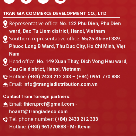
TRAN GIA COMMERCE DEVELOPMENT CO., LTD
Representative office:
No. 122 Phu Dien, Phu Dien
ward, Bac Tu Liem district, Hanoi, Vietnam
Southern representative office:
65/25 Street 339,
Phuoc Long B Ward, Thu Duc City, Ho Chi Minh, Viẹt
Nam
Head office:
No. 149 Xuan Thuy, Dich Vong Hau ward,
Cau Gia district, Hanoi, Vietnam
Hotline:
(+84) 2433.212.333 – (+84) 0961.770.888
Email: i
nfo@trangiadistribution.com.vn
Contact from foreign partners:
Email:
thien.prcf@gmail.com -
hoantt@trangiadeco.com
Tel. phone number:
(+84) 2433 212 333
Hotline:
(+84) 961770888 - Mr Kevin