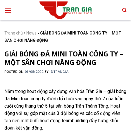
Skip
to
content
Trang chủ
›
News
›
GIẢI BÓNG ĐÁ MINI TOÀN CÔNG TY – MỘT
SÂN CHƠI NĂNG ĐỘNG
GIẢI BÓNG ĐÁ MINI TOÀN CÔNG TY –
MỘT SÂN CHƠI NĂNG ĐỘNG
POSTED ON
01/05/2022
BY
IDTRANGIA
Nằm trong hoạt động xây dựng văn hóa Trần Gia – giải bóng
đá Mini toàn công ty được tổ chức vào ngày thứ 7 của tuần
cuối cùng tháng thứ 5 tại sân bóng Trần Thánh Tông. Hoạt
động với sự góp mặt của 3 đội bóng và các cổ động viên
tạo nên một buổi hoạt động teambuilding đầy hứng khởi
đoàn kết vận động.