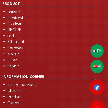
PRODUCT
Batiste
Femfresh
Oxiclean
RE:CIPE
Foellie
Efferdent
Cornwell
Malizia
Oillan
Saphir
INFORMATION CORNER
Vision – Mission
About Us
Product
Careers