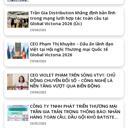
Trần Gia Distribution khẳng định bản lĩnh
trong mạng lưới hợp tác toàn cầu tại
Global Victoria 2026 (Úc)
29/04/2026
CEO Phạm Thị Khuyên – Dấu ấn lãnh đạo
Việt tại Hội nghị Thương mại Quốc tế
Global Victoria 2026
29/04/2026
CEO VIOLET PHẠM TRÊN SÓNG VTV1: CHỦ
ĐỘNG CHUYỂN ĐỔI SỐ – CÔNG NGHỆ LÀ
NỀN TẢNG VƯỢT QUA BIẾN ĐỘNG
29/04/2026
CÔNG TY TNHH PHÁT TRIỂN THƯƠNG MẠI
TRẦN GIA TRÂN TRỌNG THÔNG BÁO: NHÃN
HÀNG TOÀN CẦU, DẦU GỘI KHÔ BATISTE
GỒM 2 XUẤT XỨ VƯƠNG QUỐC ANH (UK) &
26/02/2026
THÁI LAN (THAILAND)