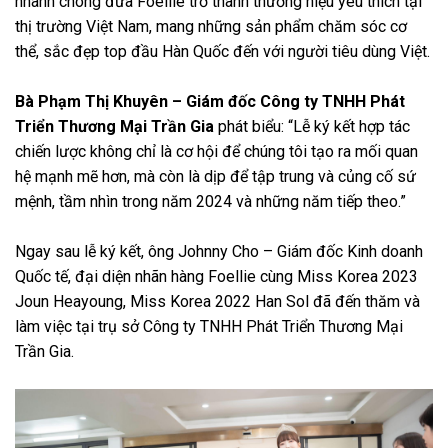
nhanh chóng đưa Foellie trở thành thương hiệu yêu thích tại
thị trường Việt Nam, mang những sản phẩm chăm sóc cơ
thể, sắc đẹp top đầu Hàn Quốc đến với người tiêu dùng Việt.
Bà Phạm Thị Khuyên – Giám đốc Công ty TNHH Phát
Triển Thương Mại Trần Gia
phát biểu: “Lễ ký kết hợp tác
chiến lược không chỉ là cơ hội để chúng tôi tạo ra mối quan
hệ mạnh mẽ hơn, mà còn là dịp để tập trung và củng cố sứ
mệnh, tầm nhìn trong năm 2024 và những năm tiếp theo.”
Ngay sau lễ ký kết, ông Johnny Cho – Giám đốc Kinh doanh
Quốc tế, đại diện nhãn hàng Foellie cùng Miss Korea 2023
Joun Heayoung, Miss Korea 2022 Han Sol đã đến thăm và
làm việc tại trụ sở Công ty TNHH Phát Triển Thương Mại
Trần Gia.