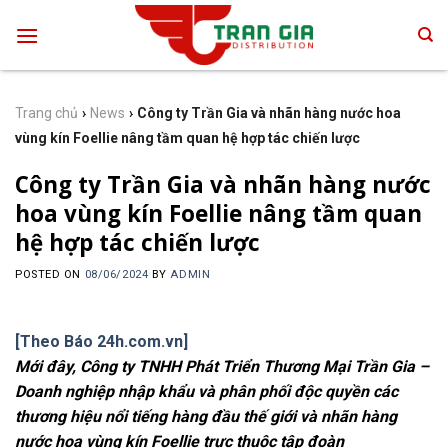
Skip
to
content
Trang chủ
›
News
›
Công ty Trần Gia và nhãn hàng nước hoa
vùng kín Foellie nâng tầm quan hệ hợp tác chiến lược
Công ty Trần Gia và nhãn hàng nước
hoa vùng kín Foellie nâng tầm quan
hệ hợp tác chiến lược
POSTED ON
08/06/2024
BY
ADMIN
[Theo Báo 24h.com.vn]
Mới đây, Công ty TNHH Phát Triển Thương Mại Trần Gia –
Doanh nghiệp nhập khẩu và phân phối độc quyền các
thương hiệu nổi tiếng hàng đầu thế giới và nhãn hàng
nước hoa vùng kín Foellie trực thuộc tập đoàn