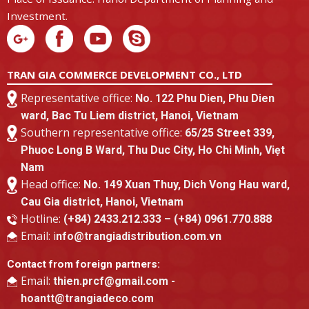
Investment.
TRAN GIA COMMERCE DEVELOPMENT CO., LTD
Representative office:
No. 122 Phu Dien, Phu Dien
ward, Bac Tu Liem district, Hanoi, Vietnam
Southern representative office:
65/25 Street 339,
Phuoc Long B Ward, Thu Duc City, Ho Chi Minh, Viẹt
Nam
Head office:
No. 149 Xuan Thuy, Dich Vong Hau ward,
Cau Gia district, Hanoi, Vietnam
Hotline:
(+84) 2433.212.333 – (+84) 0961.770.888
Email: i
nfo@trangiadistribution.com.vn
Contact from foreign partners:
Email:
thien.prcf@gmail.com -
hoantt@trangiadeco.com