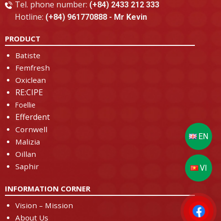
Tel. phone number:
(+84) 2433 212 333
Hotline:
(+84) 961770888 - Mr Kevin
PRODUCT
Batiste
Femfresh
Oxiclean
RE:CIPE
Foellie
Efferdent
Cornwell
Malizia
Oillan
Saphir
INFORMATION CORNER
Vision – Mission
About Us