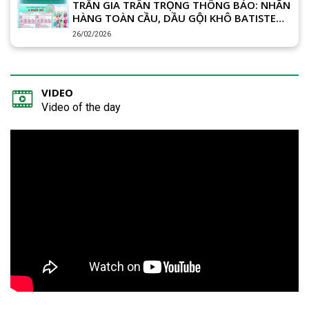
TRẦN GIA TRÂN TRỌNG THÔNG BÁO: NHÃN
HÀNG TOÀN CẦU, DẦU GỘI KHÔ BATISTE
GỒM 2 XUẤT XỨ VƯƠNG QUỐC ANH (UK) &
26/02/2026
THÁI LAN (THAILAND)
VIDEO
Video of the day