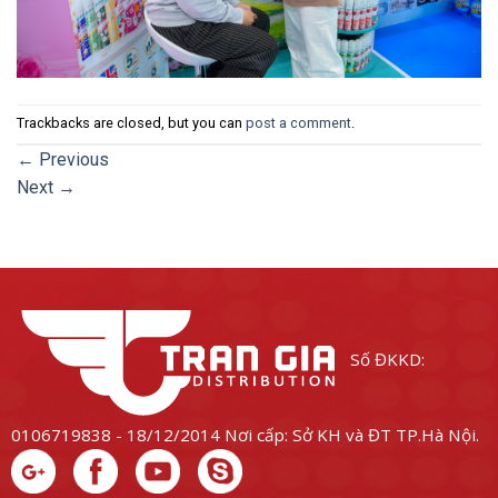
Trackbacks are closed, but you can
post a comment
.
←
Previous
Next
→
Số ĐKKD:
0106719838 - 18/12/2014
Nơi cấp: Sở KH và ĐT TP.Hà Nội.