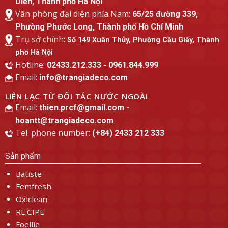
Diễn, Thành phố Hà Nội
Văn phòng đại diện phía Nam:
65/25 đường 339,
Phường Phước Long, Thành phố Hồ Chí Minh
Trụ sở chính:
Số 149 Xuân Thủy, Phường Cầu Giấy, Thành
phố Hà Nội
Hotline:
02433.212.333 - 0961.844.999
Email:
info@trangiadeco.com
LIÊN LẠC TỪ ĐỐI TÁC NƯỚC NGOÀI
Email:
thien.prcf@gmail.com -
hoantt@trangiadeco.com
Tel. phone number:
(+84) 2433 212 333
Sản phẩm
Batiste
Femfresh
Oxiclean
RE:CIPE
Foellie