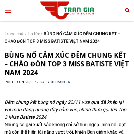
Skip
to
content
Trang chủ
›
Tin tức
›
BÙNG NỔ CẢM XÚC ĐÊM CHUNG KẾT –
CHÀO ĐÓN TOP 3 MISS BATISTE VIỆT NAM 2024
BÙNG NỔ CẢM XÚC ĐÊM CHUNG KẾT
– CHÀO ĐÓN TOP 3 MISS BATISTE VIỆT
NAM 2024
POSTED ON
25/11/2024
BY
IDTRANGIA
Đêm chung kết bùng nổ ngày 22/11 vừa qua đã khép lại
với màn đăng quang đầy cảm xúc, chính thức gọi tên Top
3 Miss Batiste 2024.
Những cô gái xuất sắc không chỉ sở hữu ngoại hình nổi bật
mà còn thể hiện tài năng vượt trội, khiến Ban giám khảo và