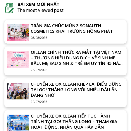
BÀI XEM MỚI NHẤT
The most viewed post
TRẦN GIA CHÚC MỪNG SONAUTH
COSMETICS KHAI TRƯƠNG HỒNG PHÁT
03/08/2026
OILLAN CHÍNH THỨC RA MẮT TẠI VIỆT NAM
– THƯƠNG HIỆU DUNG DỊCH VỆ SINH MẸ
BẦU, MẸ SAU SINH & TRẺ EM UY TÍN 45 NĂM
TỪ CHÂU ÂU
28/07/2026
CHUYẾN XE OXICLEAN KHÉP LẠI ĐIỂM DỪNG
TẠI GO! THĂNG LONG VỚI NHIỀU DẤU ẤN
ĐÁNG NHỚ
20/07/2026
CHUYẾN XE OXICLEAN TIẾP TỤC HÀNH
TRÌNH TẠI GO! THĂNG LONG – THAM GIA
HOẠT ĐỘNG, NHẬN QUÀ HẤP DẪN