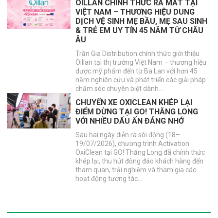
OILLAN CHÍNH THỨC RA MẮT TẠI
VIỆT NAM – THƯƠNG HIỆU DUNG
DỊCH VỆ SINH MẸ BẦU, MẸ SAU SINH
& TRẺ EM UY TÍN 45 NĂM TỪ CHÂU
ÂU
Trần Gia Distribution chính thức giới thiệu
Oillan tại thị trường Việt Nam – thương hiệu
dược mỹ phẩm đến từ Ba Lan với hơn 45
năm nghiên cứu và phát triển các giải pháp
chăm sóc chuyên biệt dành…
CHUYẾN XE OXICLEAN KHÉP LẠI
ĐIỂM DỪNG TẠI GO! THĂNG LONG
VỚI NHIỀU DẤU ẤN ĐÁNG NHỚ
Sau hai ngày diễn ra sôi động (18–
19/07/2026), chương trình Activation
OxiClean tại GO! Thăng Long đã chính thức
khép lại, thu hút đông đảo khách hàng đến
tham quan, trải nghiệm và tham gia các
hoạt động tương tác…