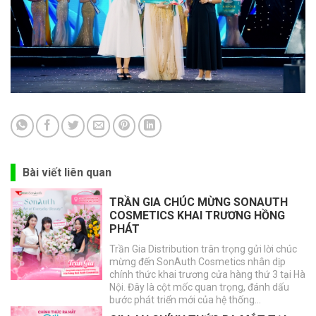
Bài viết liên quan
TRẦN GIA CHÚC MỪNG SONAUTH
COSMETICS KHAI TRƯƠNG HỒNG
PHÁT
Trần Gia Distribution trân trọng gửi lời chúc
mừng đến SonAuth Cosmetics nhân dịp
chính thức khai trương cửa hàng thứ 3 tại Hà
Nội. Đây là cột mốc quan trọng, đánh dấu
bước phát triển mới của hệ thống…