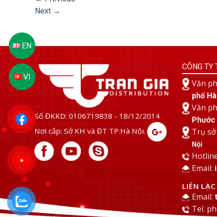
Next
→
CÔNG TY 
Văn ph
phố Hà
Văn ph
Số ĐKKD: 0106719838 - 18/12/2014
Phước 
Nơi cấp: Sở KH và ĐT TP.Hà Nội.
Trụ sở
Nội
Hotlin
Email:
LIÊN LẠ
Email:
Tel. p