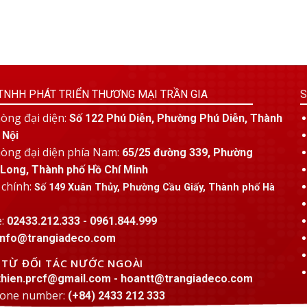
TNHH PHÁT TRIỂN THƯƠNG MẠI TRẦN GIA
S
òng đại diện:
Số 122 Phú Diễn, Phường Phú Diễn, Thành
 Nội
òng đại diện phía Nam:
65/25 đường 339, Phường
Long, Thành phố Hồ Chí Minh
 chính:
Số 149 Xuân Thủy, Phường Cầu Giấy, Thành phố Hà
e:
02433.212.333 - 0961.844.999
info@trangiadeco.com
C TỪ ĐỐI TÁC NƯỚC NGOÀI
thien.prcf@gmail.com - hoantt@trangiadeco.com
hone number:
(+84) 2433 212 333