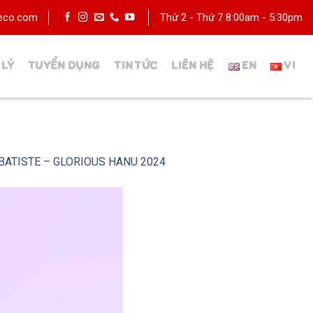
deco.com
Thứ 2 - Thứ 7 8:00am - 5:30pm
 LÝ
TUYỂN DỤNG
TIN TỨC
LIÊN HỆ
 BATISTE – GLORIOUS HANU 2024