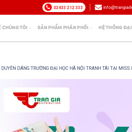
info@trangia
02433 212 333
Ề CHÚNG TÔI
SẢN PHẨM PHÂN PHỐI
HỆ THỐNG ĐẠI
 DUYÊN DÁNG TRƯỜNG ĐẠI HỌC HÀ NỘI TRANH TÀI TẠI MISS