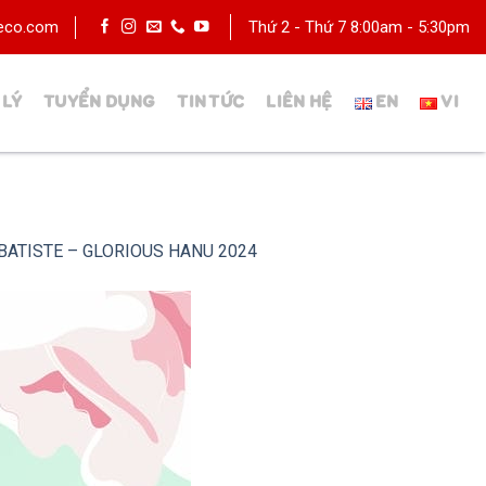
deco.com
Thứ 2 - Thứ 7 8:00am - 5:30pm
 LÝ
TUYỂN DỤNG
TIN TỨC
LIÊN HỆ
 BATISTE – GLORIOUS HANU 2024