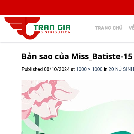
Skip
to
content
TRANG CHỦ
V
Bản sao của Miss_Batiste-15
Published
08/10/2024
at
1000 × 1000
in
20 NỮ SINH