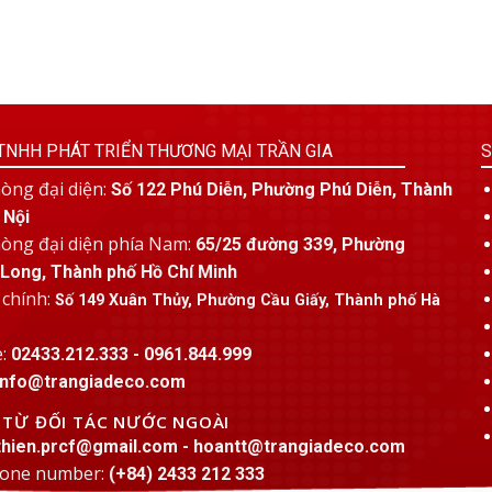
TNHH PHÁT TRIỂN THƯƠNG MẠI TRẦN GIA
S
òng đại diện:
Số 122 Phú Diễn, Phường Phú Diễn, Thành
 Nội
òng đại diện phía Nam:
65/25 đường 339, Phường
Long, Thành phố Hồ Chí Minh
 chính:
Số 149 Xuân Thủy, Phường Cầu Giấy, Thành phố Hà
e:
02433.212.333 - 0961.844.999
info@trangiadeco.com
C TỪ ĐỐI TÁC NƯỚC NGOÀI
thien.prcf@gmail.com - hoantt@trangiadeco.com
hone number:
(+84) 2433 212 333