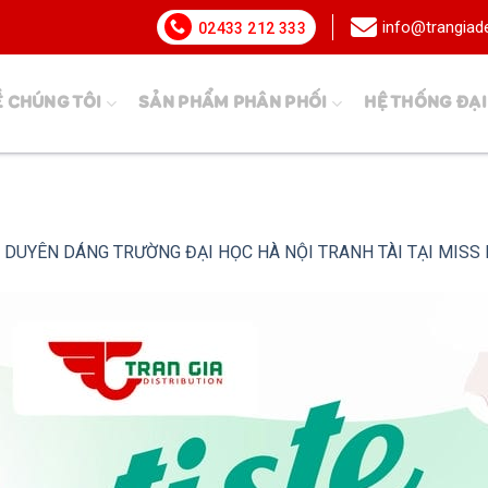
info@trangia
02433 212 333
Ề CHÚNG TÔI
SẢN PHẨM PHÂN PHỐI
HỆ THỐNG ĐẠI
 DUYÊN DÁNG TRƯỜNG ĐẠI HỌC HÀ NỘI TRANH TÀI TẠI MISS