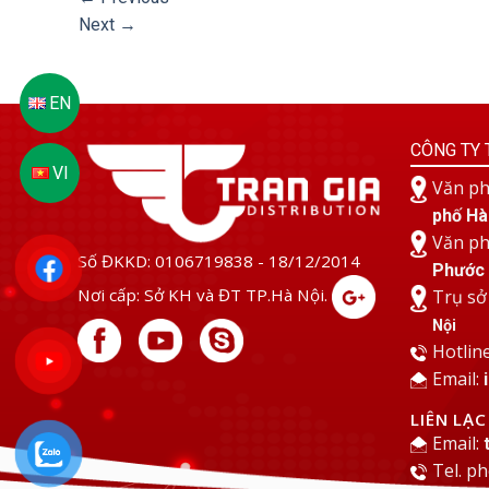
Next
→
CÔNG TY 
Văn ph
phố Hà
Văn ph
Số ĐKKD: 0106719838 - 18/12/2014
Phước 
Nơi cấp: Sở KH và ĐT TP.Hà Nội.
Trụ sở
Nội
Hotlin
Email:
LIÊN LẠ
Email:
Tel. p